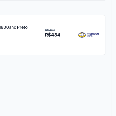
H800anc Preto
R$482
R$434