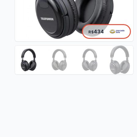
434
R$