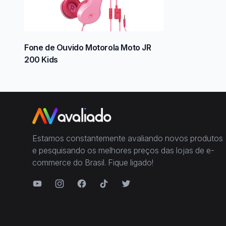
Fone de Ouvido Motorola Moto JR
200 Kids
Estamos constantemente avaliando novos produtos
e pesquisando os melhores preços das lojas de e-
commerce do Brasil. Fique ligado!