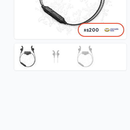
200
R$