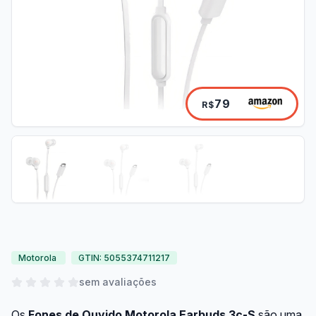
79
R$
Motorola
GTIN: 5055374711217
sem avaliações
Os
Fones de Ouvido Motorola Earbuds 3c-S
são uma