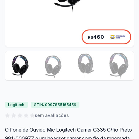
460
R$
Logitech
GTIN: 0097855165459
sem avaliações
O Fone de Ouvido Mic Logitech Gamer G335 C/fio Preto
981-000977 é um headset gamer com fio da renomada