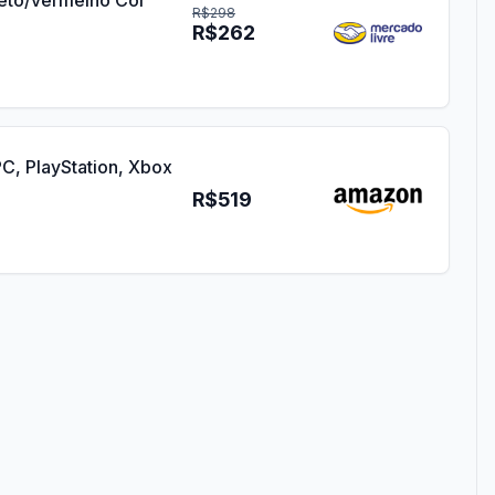
eto/vermelho Cor
R$298
R$262
C, PlayStation, Xbox
R$519