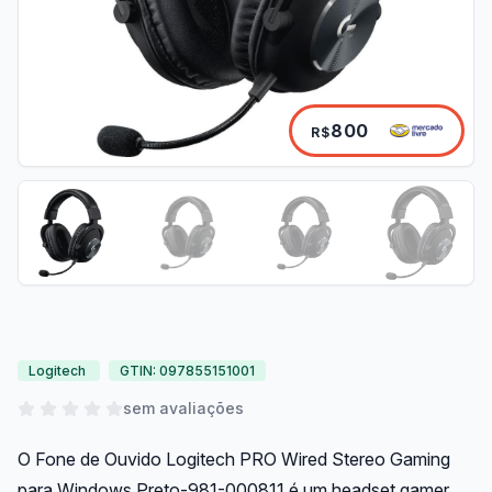
800
R$
Logitech
GTIN: 097855151001
sem avaliações
O Fone de Ouvido Logitech PRO Wired Stereo Gaming
para Windows Preto-981-000811 é um headset gamer