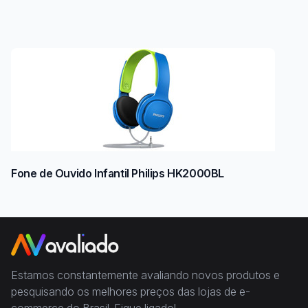
Fone de Ouvido Infantil Philips HK2000BL
Estamos constantemente avaliando novos produtos e
pesquisando os melhores preços das lojas de e-