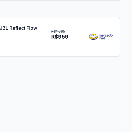
JBL Reflect Flow
R$1.065
R$959