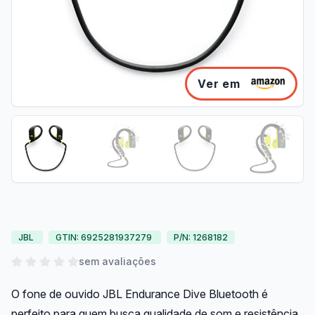
Ver em
JBL
GTIN: 6925281937279
P/N: 1268182
sem avaliações
O fone de ouvido JBL Endurance Dive Bluetooth é
perfeito para quem busca qualidade de som e resistência