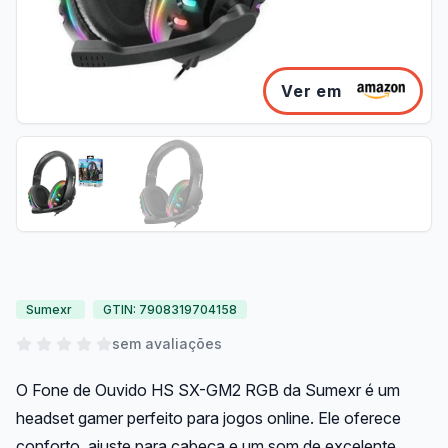
Ver em
Sumexr
GTIN: 7908319704158
sem avaliações
O Fone de Ouvido HS SX-GM2 RGB da Sumexr é um
headset gamer perfeito para jogos online. Ele oferece
conforto, ajuste para cabeça e um som de excelente