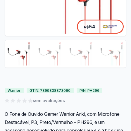
54
R$
Warrior
GTIN: 7899838873060
P/N: PH296
sem avaliações
O Fone de Ouvido Gamer Warrior Ariki, com Microfone
Destacável, P3, Preto/Vermelho - PH296, é um
acessório desenvolvido para consoles PS4 e Xbox One,