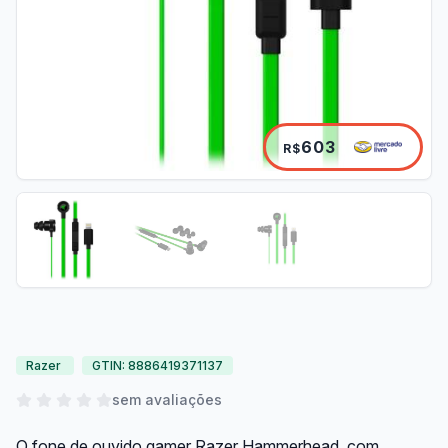
603
R$
Razer
GTIN: 8886419371137
sem avaliações
O fone de ouvido gamer Razer Hammerhead, com