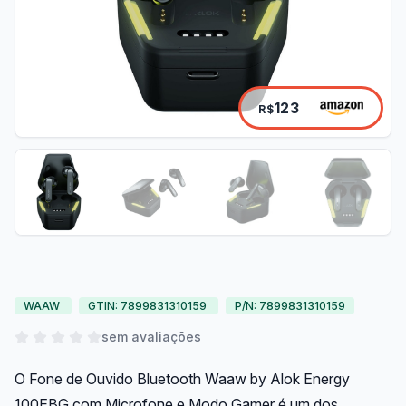
123
R$
WAAW
GTIN: 7899831310159
P/N: 7899831310159
sem avaliações
O Fone de Ouvido Bluetooth Waaw by Alok Energy
100EBG com Microfone e Modo Gamer é um dos