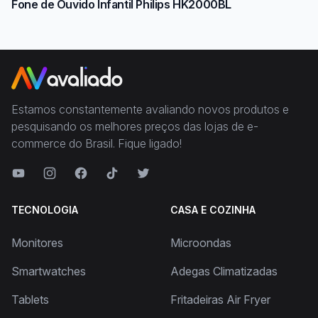
Fone de Ouvido Infantil Philips HK2000BL
Estamos constantemente avaliando novos produtos e
pesquisando os melhores preços das lojas de e-
commerce do Brasil. Fique ligado!
TECNOLOGIA
CASA E COZINHA
Monitores
Microondas
Smartwatches
Adegas Climatizadas
Tablets
Fritadeiras Air Fryer