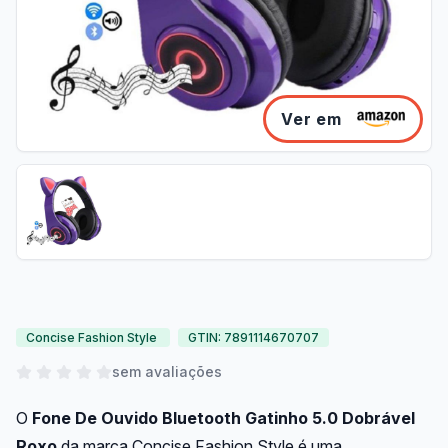
Ver em
Concise Fashion Style
GTIN: 7891114670707
sem avaliações
O
Fone De Ouvido Bluetooth Gatinho 5.0 Dobrável
Roxo
da marca Concise Fashion Style é uma