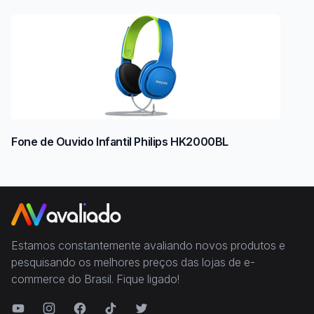
Fone de Ouvido Infantil Philips HK2000BL
Estamos constantemente avaliando novos produtos e
pesquisando os melhores preços das lojas de e-
commerce do Brasil. Fique ligado!