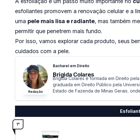
A esfoliação é um passo muito importante no
cu
esfoliantes promovem a renovação celular e a l
uma
pele mais lisa e radiante
, mas também mel
permitir que penetrem mais fundo.
Por isso, vamos explorar cada produto, seus bene
cuidados com a pele.
Bacharel em Direito
Brígida Colares
Brígida Colares é formada em Direito pe
graduada em Direito Público pela Univers
Estado de Fazenda de Minas Gerais, onde 
Redação
e Arrecadação de tributos estaduais.
Esfolian
1°