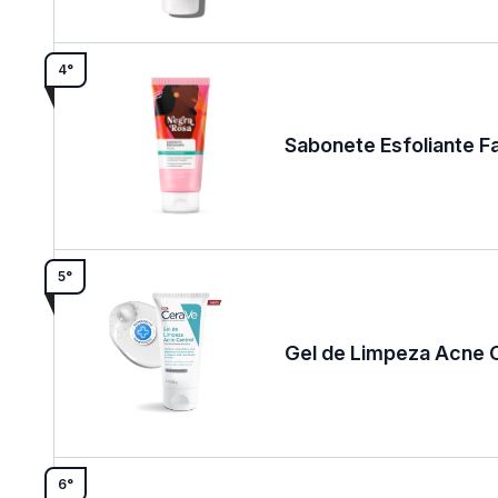
4°
Sabonete Esfoliante Fa
5°
Gel de Limpeza Acne C
6°