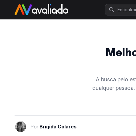
Procurar
Melho
A busca pelo esf
qualquer pessoa. 
Por
Brígida Colares