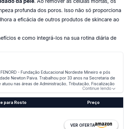
idado da pele
. Ao remover as células mortas, os
impeza profunda dos poros. Isso não só proporciona
hora a eficácia de outros produtos de skincare ao
fícios e como integrá-los na sua rotina diária de
la FENORD - Fundação Educacional Nordeste Mineiro e pós
idade Newton Paiva. Trabalhou por 33 anos na Secretaria de
atuou nas áreas de Administração, Tributação, Fiscalização
Continue lendo
Perfil de Brígida Colares
te para Rosto
Preço
VER OFERTA