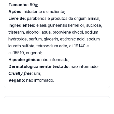
Tamanho:
90g;
Ações:
hidratante e emoliente;
Livre de:
parabenos e produtos de origem animal;
Ingredientes:
elaeis guineensis kernel oil, sucrose,
tristearin, alcohol, aqua, propylene glycol, sodium
hydroxide, parfum, glycerin, etidronic acid, sodium
laureth sulfate, tetrasodium edta, c.i.19140 e
c.i.15510, eugenol;
Hipoalergênico:
não informado;
Dermatologicamente testado:
não informado;
Cruelty free:
sim;
Vegano:
não informado.