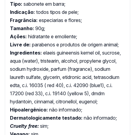
Tipo:
sabonete em barra;
Indicação:
todos tipos de pele;
Fragrância:
especiarias e flores;
Tamanho:
90g;
Ações:
hidratante e emoliente;
Livre de:
parabenos e produtos de origem animal;
Ingredientes:
elaeis guineensis kernel oil, sucrose,
aqua (water), tristearin, alcohol, propylene glycol,
sodium hydroxide, parfum (fragrance), sodium
laureth sulfate, glycerin, etidronic acid, tetrasodium
edta, c.i. 16035 ( red 40), c.i. 42090 (blue1), c.i.
17200 (red 33), c.i. 19140 (yellow 5), dmdm
hydantoin, cinnamal, citronellol, eugenol;
Hipoalergênico:
não informado;
Dermatologicamente testado:
não informado;
Cruelty free:
sim;
Vegano:
sim.