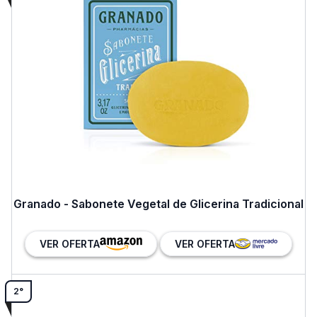
empresas que desejam iniciar
estratégias de Inbound Marketing.
Já trabalhou na maior agência de
conteúdos do Brasil como revisora e
editora de blogs para clientes
renomados.
Perfil de Giovanna Hespanhol
Granado - Sabonete Vegetal de Glicerina Tradicional
VER OFERTA
VER OFERTA
2°