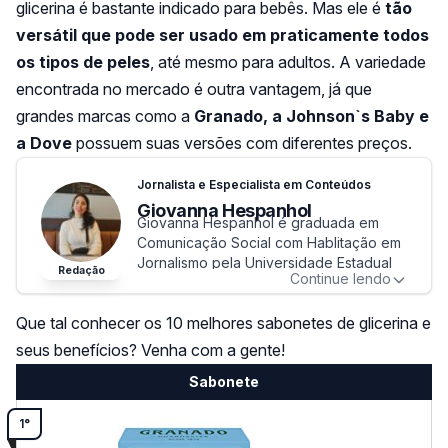
glicerina é bastante indicado para bebês. Mas ele é
tão
versátil que pode ser usado em praticamente todos
os tipos de peles
, até mesmo para adultos. A variedade
encontrada no mercado é outra vantagem, já que
grandes marcas como a
Granado, a Johnson`s Baby e
a Dove
possuem suas versões com diferentes preços.
Jornalista e Especialista em Conteúdos
Giovanna Hespanhol
Giovanna Hespanhol é graduada em
Comunicação Social com Hablitação em
Jornalismo pela Universidade Estadual
Redação
Continue lendo
Paulista (UNESP) e em Marketing pela
Uninove. No momento, tem a graduação
Que tal conhecer os 10 melhores sabonetes de glicerina e
de Publicidade e Propaganda em
andamento pela Universidade Estadual
seus benefícios? Venha com a gente!
de Minas Gerais (UEMG).
Sabonete
Desde 2018, atua com produção de
conteúdos com foco em experiência do
cliente e posicionamento da marca.
1°
Também realiza consultorias para