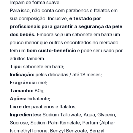
limpam de forma suave.
Para isso, não conta com parabenos e ftalatos em
sua composição. Inclusive,
é testado por
profissionais para garantir a segurança da pele
dos bebês.
Embora seja um sabonete em barra um
pouco menor que outros encontrados no mercado,
tem um
bom custo-benefício
e pode ser usado por
adultos também.
Tipo:
sabonete em barra;
Indicação:
peles delicadas / até 18 meses;
Fragrância:
mel;
Tamanho:
80g;
Ações:
hidratante;
Livre de:
parabenos e ftalatos;
Ingredientes:
Sodium Tallowate, Aqua, Glycerin,
Sucrose, Sodium Palm Kernelate, Parfum (Alpha-
Isomethyl Ionone, Benzyl Benzoate, Benzyl