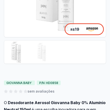
19
R$
GIOVANNA BABY
P/N: HD0858
sem avaliações
O
Desodorante Aerosol Giovanna Baby 0% Alumínio
Neutral 150ml
é uma escolha inovadora para quem