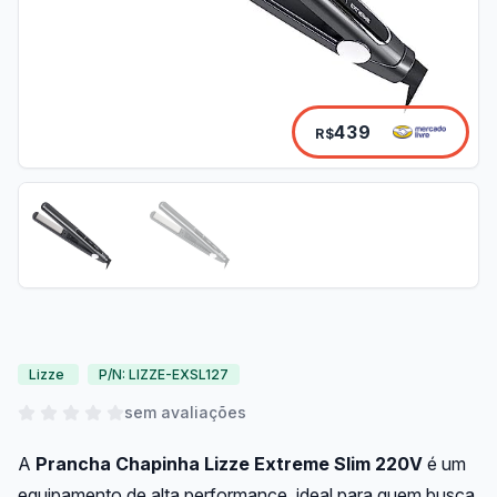
439
R$
Lizze
P/N: LIZZE-EXSL127
sem avaliações
A
Prancha Chapinha Lizze Extreme Slim 220V
é um
equipamento de alta performance, ideal para quem busca