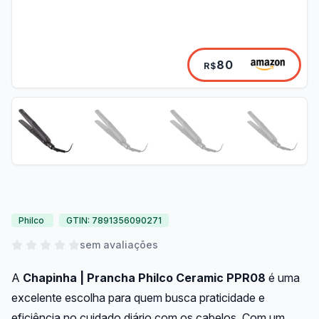
80
R$
Philco
GTIN: 7891356090271
sem avaliações
A
Chapinha | Prancha Philco Ceramic PPR08
é uma
excelente escolha para quem busca praticidade e
eficiência no cuidado diário com os cabelos. Com um