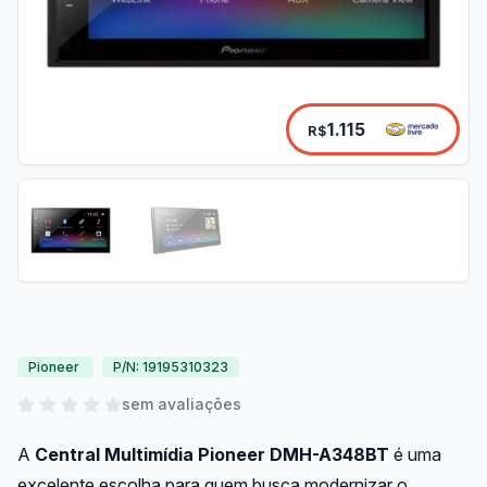
1.115
R$
Pioneer
P/N: 19195310323
sem avaliações
A
Central Multimídia Pioneer DMH-A348BT
é uma
excelente escolha para quem busca modernizar o