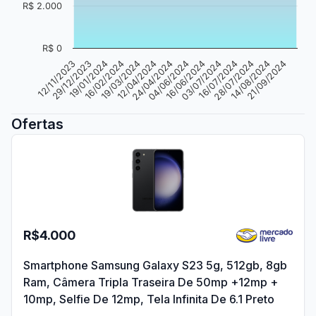
R$ 2.000
R$ 0
14/08/2024
03/07/2024
24/04/2024
16/02/2024
12/11/2023
21/09/2024
16/07/2024
04/06/2024
19/03/2024
29/12/2023
28/07/2024
16/06/2024
12/04/2024
19/01/2024
Ofertas
R$4.000
Smartphone Samsung Galaxy S23 5g, 512gb, 8gb
Ram, Câmera Tripla Traseira De 50mp +12mp +
10mp, Selfie De 12mp, Tela Infinita De 6.1 Preto