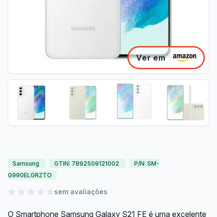
Ver em
Samsung
GTIN: 7892509121002
P/N: SM-
G990ELGRZTO
sem avaliações
O Smartphone Samsung Galaxy S21 FE é uma excelente