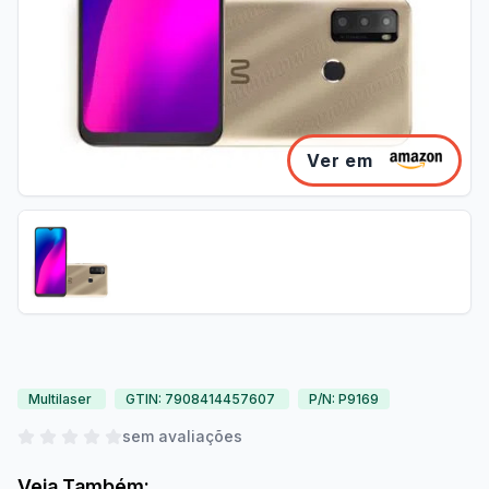
Ver em
Multilaser
GTIN: 7908414457607
P/N: P9169
sem avaliações
Veja Também: