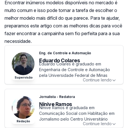
Encontrar inúmeros modelos disponíveis no mercado é
muito comum e isso pode tornar a tarefa de escolher o
melhor modelo mais difícil do que parece. Para te ajudar,
preparamos este artigo com as melhores dicas para você
fazer encontrar a campainha sem fio perfeita para a sua
necessidade.
Eng. de Controle e Automação
Eduardo Colares
Eduardo Colares é graduado em
Engenharia de Controle e Automação
pela Universidade Federal de Minas
Supervisão
Continue lendo
Gerais (UFMG). Se especializou na área
de produtos de tecnologia e de
inovação, onde pode aplicar seu
Jornalista - Redatora
background técnico em diferentes
Nínive Ramos
contextos.
Nínive Ramos é graduada em
É desenvolvedor de software e redator
Comunicação Social com Hablitação em
na área de produtos de tecnologia.
Jornalismo pelo Centro Universitário
Perfil de Eduardo Colares
Redação
Continue lendo
Newton.