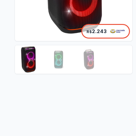
2.243
R$