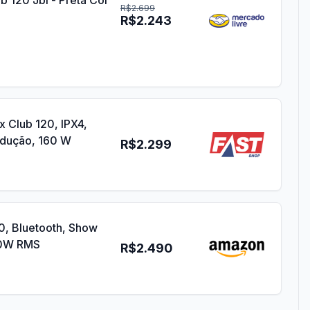
 120 Jbl - Preta Cor
R$2.699
R$2.243
 Club 120, IPX4,
odução, 160 W
R$2.299
0, Bluetooth, Show
60W RMS
R$2.490