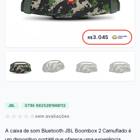
3.045
R$
JBL
GTIN: 6925281968112
sem avaliações
A caixa de som Bluetooth JBL Boombox 2 Camuflado é
um dispositivo portátil que oferece uma experiência