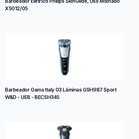
Barbeador Elétrico Philips SkinGlide, Uso Molhado
X5012/05
Barbeador Gama Italy 03 Lâminas GSH987 Sport
W&D - USB - BECSH345