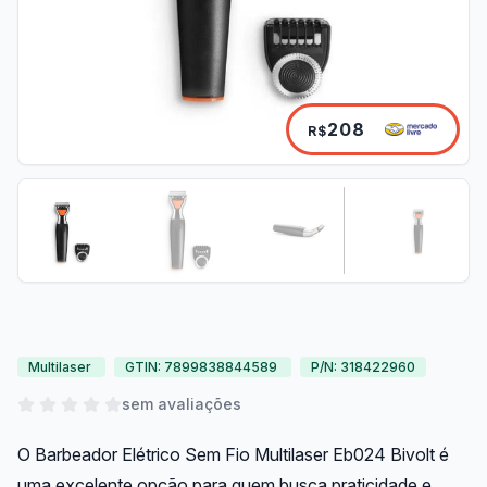
208
R$
Multilaser
GTIN: 7899838844589
P/N: 318422960
sem avaliações
O Barbeador Elétrico Sem Fio Multilaser Eb024 Bivolt é
uma excelente opção para quem busca praticidade e