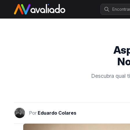
Procurar
Asp
No
Descubra qual t
Por
Eduardo Colares