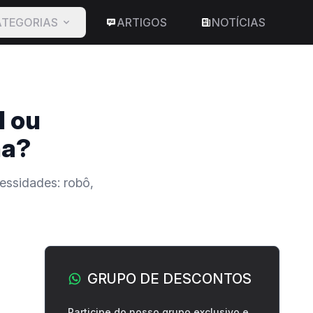
TEGORIAS
ARTIGOS
NOTÍCIAS
l ou
na?
essidades: robô,
Barra lateral
GRUPO DE DESCONTOS
Participe do nosso grupo exclusivo e