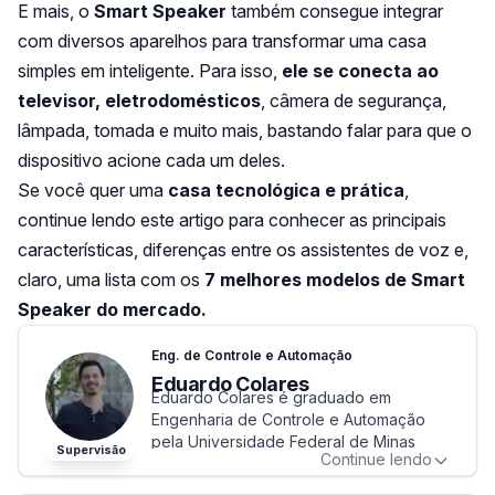
E mais, o
Smart Speaker
também consegue integrar
com diversos aparelhos para transformar uma casa
simples em inteligente. Para isso,
ele se conecta ao
televisor, eletrodomésticos
, câmera de segurança,
lâmpada, tomada e muito mais, bastando falar para que o
dispositivo acione cada um deles.
Se você quer uma
casa tecnológica e prática
,
continue lendo este artigo para conhecer as principais
características, diferenças entre os assistentes de voz e,
claro, uma lista com os
7 melhores modelos de Smart
Speaker do mercado.
Eng. de Controle e Automação
Eduardo Colares
Eduardo Colares é graduado em
Engenharia de Controle e Automação
pela Universidade Federal de Minas
Supervisão
Continue lendo
Gerais (UFMG). Se especializou na área
de produtos de tecnologia e de