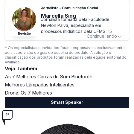
inovação, onde pode aplicar seu
Jornalista - Comunicação Social
background técnico em diferentes
Marcella Sing
contextos.
Jornalista formada pela Faculdade
É desenvolvedor de software e redator
Newton Paiva, especialista em
na área de produtos de tecnologia.
processos midiáticos pela UFMG, 15
Perfil de Eduardo Colares
Revisão
Continue lendo
anos de experiência em produção de
texto para mídias on e offline.
*
Os especialistas convidados foram responsáveis exclusivamente
Perfil de Marcella Sing
pela supervisão do guia de escolha do produto. A seleção e
classificação dos produtos foram realizadas pela equipe editorial do
Avaliado.
Veja Também
As 7 Melhores Caixas de Som Bluetooth
Melhores Lâmpadas Inteligentes
Drone: Os 7 Melhores
Smart Speaker
1°