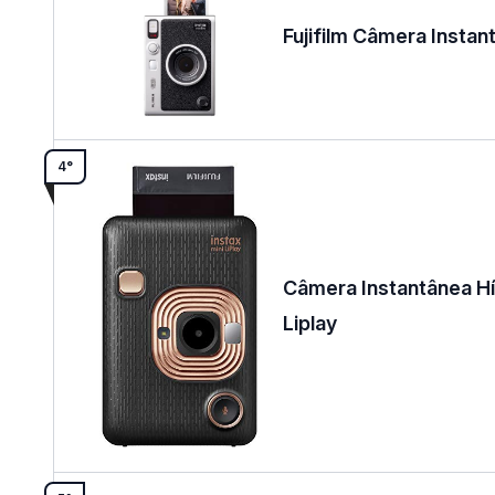
Fujifilm Câmera Instan
4°
Câmera Instantânea Híbr
Liplay