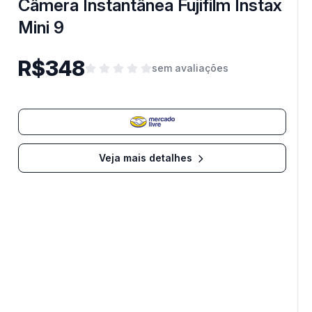
Câmera Instantânea Fujifilm Instax
Mini 9
R$348
sem avaliações
Veja mais detalhes