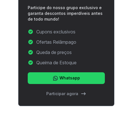
Participe do nosso grupo exclusivo e
garanta descontos imperdíveis antes
de todo mundo!
Cupons exclusivos
Ofertas Relâmpago
Queda de preços
Queima de Estoque
Whatsapp
Participar agora