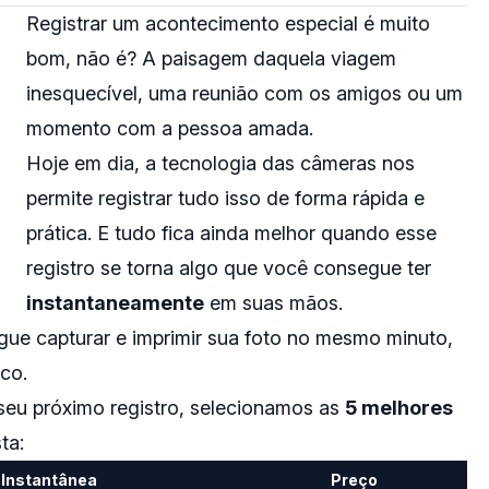
Registrar um acontecimento especial é muito
bom, não é? A paisagem daquela viagem
inesquecível, uma reunião com os amigos ou um
momento com a pessoa amada.
Hoje em dia, a tecnologia das câmeras nos
permite registrar tudo isso de forma rápida e
prática. E tudo fica ainda melhor quando esse
registro se torna algo que você consegue ter
instantaneamente
em suas mãos.
ue capturar e imprimir sua foto no mesmo minuto,
co.
seu próximo registro, selecionamos as
5 melhores
ta:
Instantânea
Preço