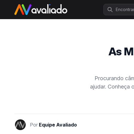
Procurar
As M
Procurando câm
ajudar. Conheça o
Por
Equipe Avaliado