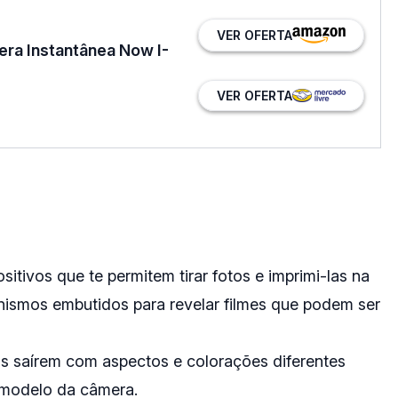
VER OFERTA
era Instantânea Now I-
VER OFERTA
tivos que te permitem tirar fotos e imprimi-las na
nismos embutidos para revelar filmes que podem ser
ns saírem com aspectos e colorações diferentes
 modelo da câmera.