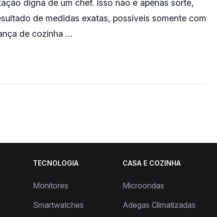
ação digna de um chef. Isso não é apenas sorte,
esultado de medidas exatas, possíveis somente com
ança de cozinha …
TECNOLOGIA
CASA E COZINHA
Monitores
Microondas
Smartwatches
Adegas Climatizadas